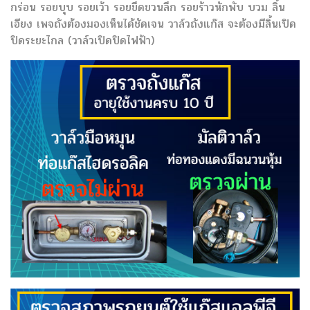
กร่อน รอยบุบ รอยเว้า รอยขึดขวนลึก รอยร้าวหักพับ บวม ลิ้น
เอียง เพจถังต้องมองเห็นได้ชัดเจน วาล์วถังแก๊ส จะต้องมีลิ้นเปิด
ปิดระยะไกล (วาล์วเปิดปิดไฟฟ้า)