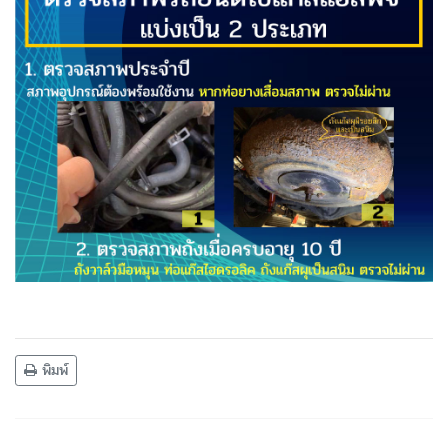
พิมพ์