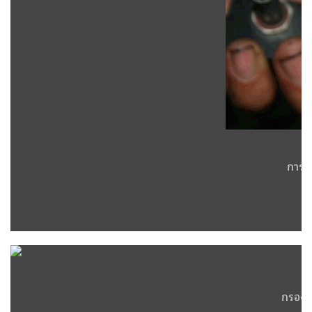
การปร
กรองล้